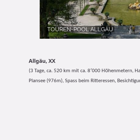
TOUREN-POOL ALLGÄU
Allgäu
, XX
‘
ö
(3 Tage, ca. 520 km mit ca. 8
000 H
henmetern, Ha
Plansee (976m), Spass beim Ritteressen, Besichtigu