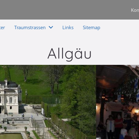
Kon
ter
Traumstrassen
Links
Sitemap
Allgäu